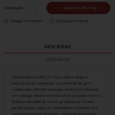
Cantitate
ADAUGĂ ÎN COŞ
Adaugă In Wishlist
Compară Produsul
DESCRIERE
OPINII (0)
Gardul Jaluzea Elite 3D reprezintă o alegere
superioară în comparație cu panourile de gard
tradiționale, oferind un design modern și sofisticat
care adaugă valoare estetică oricărui spațiu exterior.
Realizat din tablă de oțel cu grosimea de 0.5mm,
gardul jaluzea asigură o durabilitate excelentă și o
rezistență sporită la impact, fiind mult mai robust