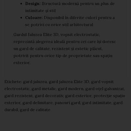
Design:
Structură modernă pentru un plus de
intimitate și stil
Culoare:
Disponibil în diferite culori pentru a
se potrivi cu orice stil arhitectural
Gardul Jaluzea Elite 3D, vopsit electrostatic,
reprezintă alegerea ideală pentru cei care își doresc
un gard de calitate, rezistent și estetic plăcut,
potrivit pentru orice tip de proprietate sau spațiu
exterior.
Etichete:
gard jaluzea
,
gard jaluzea Elite 3D
,
gard vopsit
electrostatic
,
gard metalic
,
gard modern
,
gard oțel galvanizat
,
gard rezistent
,
gard decorativ
,
gard exterior
,
protecție spațiu
exterior
,
gard delimitare
,
panouri gard
,
gard intimitate
,
gard
durabil
,
gard de calitate