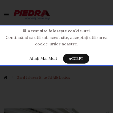
0 Produs(e) - 0,00LEI
🍪 Acest site folosește cookie-uri.
Continuând să utilizați acest site, acceptați utilizarea
cookie-urilor noastre.
Aflați Mai Mult
ACCEPT
Gard Jaluzea Elite 3d Alb Lucios