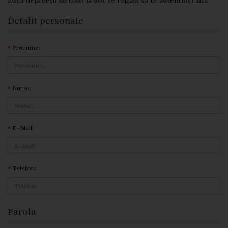
Dacă deja deţii un cont la noi, te rugăm sa te autentifici
aici
.
Detalii personale
Prenume:
Nume:
E-Mail:
Telefon:
Parola