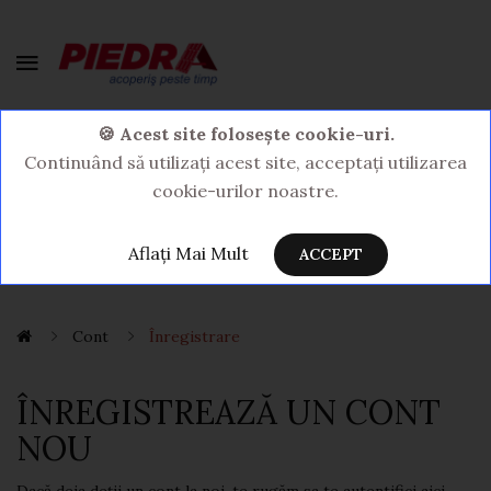
0 Produs(e) - 0,00LEI
🍪 Acest site folosește cookie-uri.
Continuând să utilizați acest site, acceptați utilizarea
cookie-urilor noastre.
Aflați Mai Mult
ACCEPT
Cont
Înregistrare
ÎNREGISTREAZĂ UN CONT
NOU