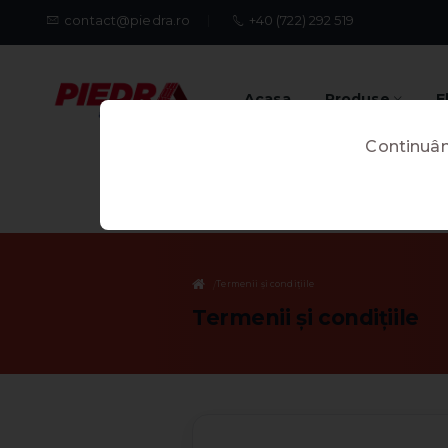
contact@piedra.ro
+40 (722) 292 519
Acasa
Produse
E
Continuând
Termenii și condițiile
Termenii și condițiile