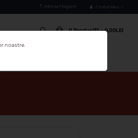
Adresa Magazin
Contul Meu
0 Produs(e) - 0,00LEI
or noastre.