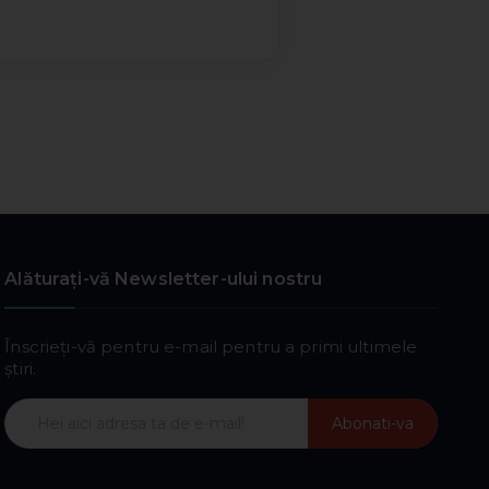
Alăturați-vă Newsletter-ului nostru
Înscrieți-vă pentru e-mail pentru a primi ultimele
știri.
Abonati-va