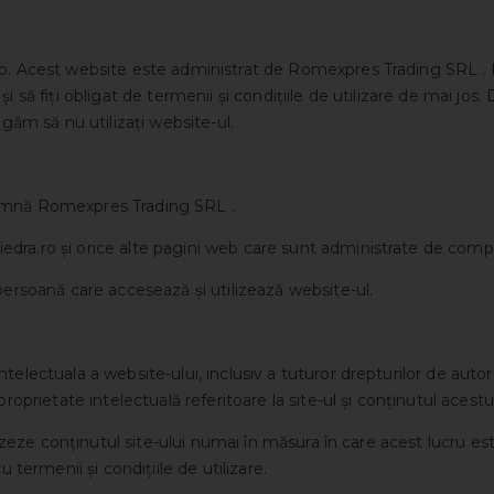
o. Acest website este administrat de Romexpres Trading SRL . Pr
și să fiți obligat de termenii și condițiile de utilizare de mai jo
ugăm să nu utilizați website-ul.
amnă Romexpres Trading SRL .
dra.ro și orice alte pagini web care sunt administrate de comp
 persoană care accesează și utilizează website-ul.
telectuala a website-ului, inclusiv a tuturor drepturilor de autor
proprietate intelectuală referitoare la site-ul și conținutul acestu
tilizeze conținutul site-ului numai în măsura în care acest lucru e
u termenii și condițiile de utilizare.