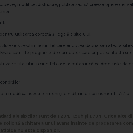
 copieze, modifice, distribuie, publice sau să creeze opere derivat
niei.
ului
 pentru utilizarea corectă și legală a site-ului.
utilizeze site-ul în niciun fel care ar putea dauna sau afecta site-ul
alware sau alte programe de computer care ar putea afecta site-
 utilizeze site-ul în niciun fel care ar putea încălca drepturile de 
condițiilor
 a modifica acești termeni și condiții în orice moment, fără a fi n
dard ale șipcilor sunt de 1.20h, 1.50h și 1.70h. Orice alte
se solicită achitarea unui avans înainte de procesarea com
atipice nu este disponibil.