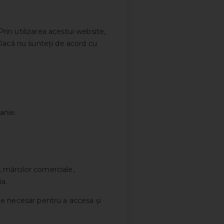
in utilizarea acestui website,
s. Dacă nu sunteți de acord cu
anie.
, mărcilor comerciale,
ia.
ste necesar pentru a accesa și