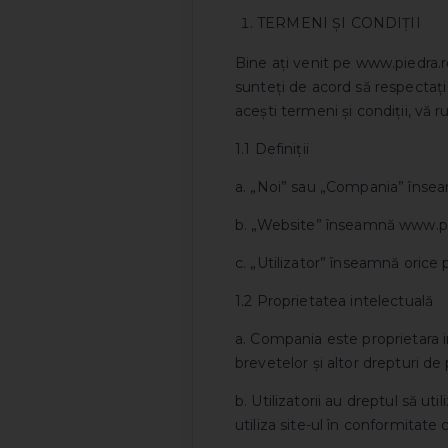
TERMENI ȘI CONDIȚII
Bine ați venit pe www.piedra.r
sunteți de acord să respectați 
acești termeni și condiții, vă r
1.1 Definiții
a. „Noi” sau „Compania” înse
b. „Website” înseamnă www.pie
c. „Utilizator” înseamnă orice
1.2 Proprietatea intelectuală
a. Compania este proprietara in
brevetelor și altor drepturi de 
b. Utilizatorii au dreptul să u
utiliza site-ul în conformitate c