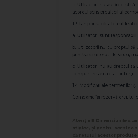
c. Utilizatorii nu au dreptul să
acordul scris prealabil al compa
1.3 Responsabilitatea utilizator
a. Utilizatorii sunt responsabili
b. Utilizatorii nu au dreptul să 
prin transmiterea de viruși, m
c. Utilizatorii nu au dreptul să
companiei sau ale altor terți.
1.4 Modificări ale termenilor și 
Compania își rezervă dreptul de
Atenție!!! Dimensiunile stan
atipice, și pentru acestea 
că returul acestor produse 