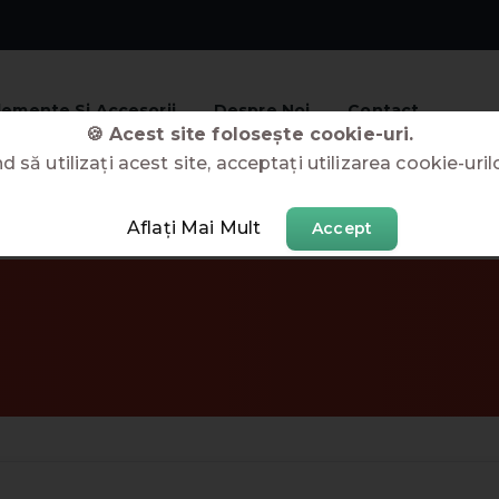
lemente Si Accesorii
Despre Noi
Contact
🍪 Acest site folosește cookie-uri.
 să utilizați acest site, acceptați utilizarea cookie-uril
Aflați Mai Mult
Accept