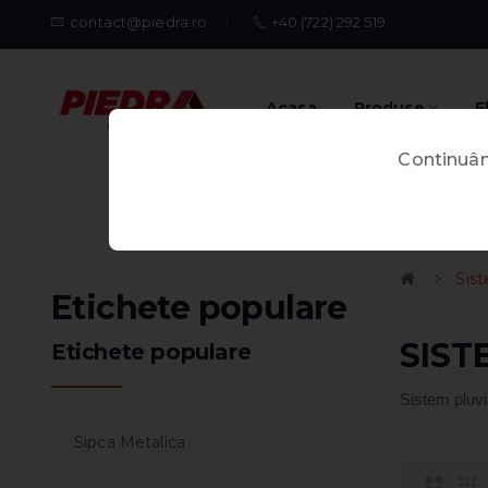
contact@piedra.ro
+40 (722) 292 519
Acasa
Produse
E
Continuând
Sist
Etichete populare
SIST
Etichete populare
Sistem pluvi
Sipca Metalica