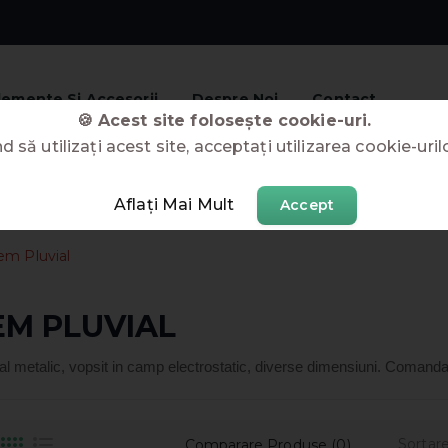
lemente Si Accesorii
Despre Noi
Contact
🍪 Acest site folosește cookie-uri.
 să utilizați acest site, acceptați utilizarea cookie-uril
Aflați Mai Mult
Accept
em Pluvial
EM PLUVIAL
al metalic, vopsit in camp electrostatic, diverse dimensiuni. Comanda on
Sortar
Comparare Produse (0)