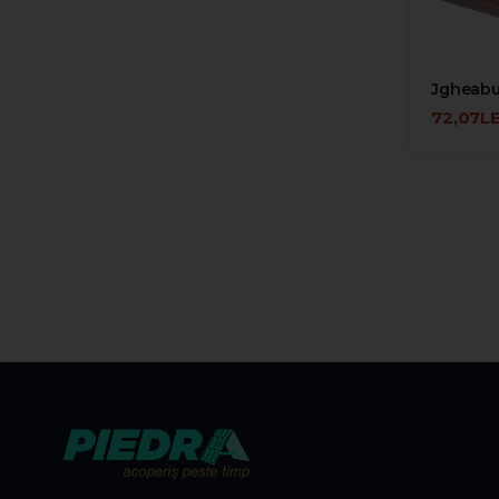
Jgheabu
72,07LE
ADAUGĂ 