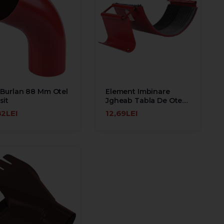
 Burlan 88 Mm Otel
Element Imbinare
sit
Jgheab Tabla De Otel
Zincata La Cald
82LEI
12,69LEI
UGĂ ÎN COŞ
ADAUGĂ ÎN COŞ