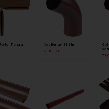
nterior Pentru
Cot Burlan 88 Mm
Cot
Vop
21,82LEI
ADAUGĂ ÎN COŞ
I
21,
ÎN COŞ
ADA