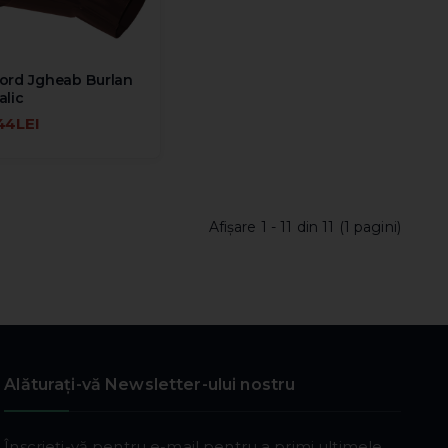
ord Jgheab Burlan
alic
44LEI
UGĂ ÎN COŞ
Afişare 1 - 11 din 11 (1 pagini)
Alăturați-vă Newsletter-ului nostru
Înscrieți-vă pentru e-mail pentru a primi ultimele