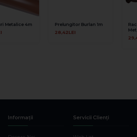
ri Metalice 4m
Prelungitor Burlan 1m
Rac
Met
I
28,42LEI
ÎN COŞ
ADAUGĂ ÎN COŞ
29,
ADA
Informaţii
Servicii Clienţi
Despre Noi
Wish List