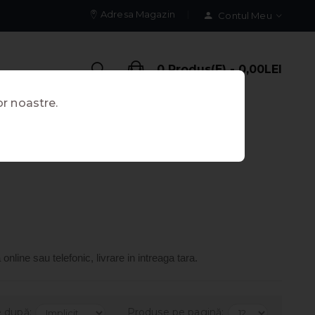
Adresa Magazin
Contul Meu
0 Produs(e) - 0,00LEI
or noastre.
line sau telefonic, livrare in intreaga tara.
e după:
Produse pe pagină: