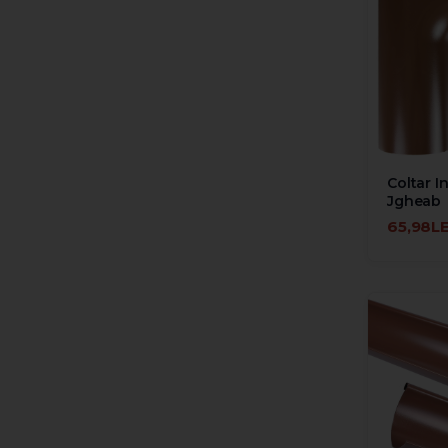
Coltar I
Jgheab
65,98LE
ADAUGĂ 