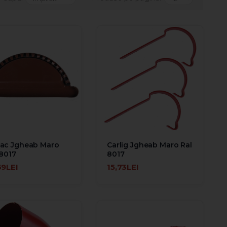
ac Jgheab Maro
Carlig Jgheab Maro Ral
 8017
8017
69LEI
15,73LEI
UGĂ ÎN COŞ
ADAUGĂ ÎN COŞ