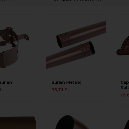
Burlan
Burlan Metalic
Cap
Ral
I
75,11LEI
ÎN COŞ
ADAUGĂ ÎN COŞ
12,
ADA